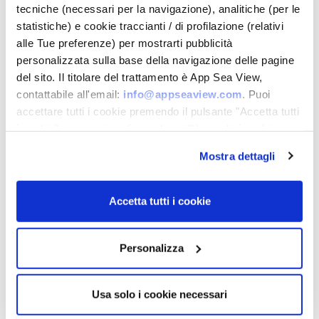
tecniche (necessari per la navigazione), analitiche (per le
statistiche) e cookie traccianti / di profilazione (relativi
alle Tue preferenze) per mostrarti pubblicità
PARCHEGGIO
FREE BIKE
personalizzata sulla base della navigazione delle pagine
del sito. Il titolare del trattamento è App Sea View,
contattabile all'email:
info@appseaview.com
. Puoi
accettare tutti i cookie premendo il pulsante "Accetta tutti
i cookie", proseguire cliccando su "Usa solo i cookie
necessari" o gestire le tue preferenze facendo clic su
FREE WIFI
PET WELCOME
Mostra dettagli
"Personalizza". Al fine di revocare il consenso prestato e
visualizzare le informazioni complete sul trattamento dei
dati clicca qui: "
cookie policy
" Allo stesso link trovi la
Accetta tutti i cookie
nostra informativa estesa sui cookie.
Personalizza
LAVANDERIA
SERVIZIO BAR
Usa solo i cookie necessari