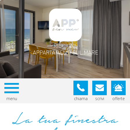
menu
chiama
scrivi
offerte
La tua finestra