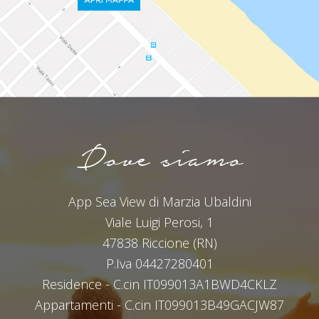
Dove siamo
App Sea View di Marzia Ubaldini
Viale Luigi Perosi, 1
47838 Riccione (RN)
P.Iva 04427280401
Residence - C.cin IT099013A1BWD4CKLZ
Appartamenti - C.cin IT099013B49GACJW87